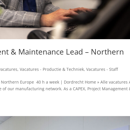
nt & Maintenance Lead – Northern
vacatures
,
Vacatures - Productie & Techniek
,
Vacatures - Staff
 Northern Europe 40 h a week | Dordrecht Home » Alle vacatures 
ure of our manufacturing network. As a CAPEX, Project Management 