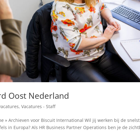
rd Oost Nederland
vacatures
,
Vacatures - Staff
 » Archieven voor Biscuit International Wil jij werken bij de snelst
els in Europa? Als HR Business Partner Operations ben je de zicht